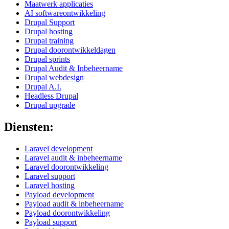
Maatwerk applicaties
AI softwareontwikkeling
Drupal Support
Drupal hosting
Drupal training
Drupal doorontwikkeldagen
Drupal sprints
Drupal Audit & Inbeheername
Drupal webdesign
Drupal A.I.
Headless Drupal
Drupal upgrade
Diensten:
Laravel development
Laravel audit & inbeheername
Laravel doorontwikkeling
Laravel support
Laravel hosting
Payload development
Payload audit & inbeheername
Payload doorontwikkeling
Payload support