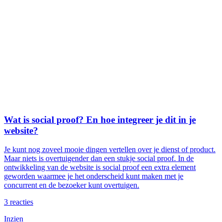
Wat is social proof? En hoe integreer je dit in je
website?
Je kunt nog zoveel mooie dingen vertellen over je dienst of product.
Maar niets is overtuigender dan een stukje social proof. In de
ontwikkeling van de website is social proof een extra element
geworden waarmee je het onderscheid kunt maken met je
concurrent en de bezoeker kunt overtuigen.
3
reacties
Inzien