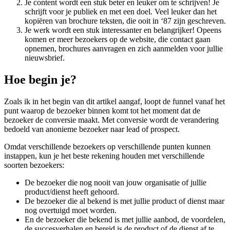
Je content wordt een stuk beter en leuker om te schrijven! Je
schrijft voor je publiek en met een doel. Veel leuker dan het
kopiëren van brochure teksten, die ooit in ‘87 zijn geschreven.
Je werk wordt een stuk interessanter en belangrijker! Opeens
komen er meer bezoekers op de website, die contact gaan
opnemen, brochures aanvragen en zich aanmelden voor jullie
nieuwsbrief.
Hoe begin je?
Zoals ik in het begin van dit artikel aangaf, loopt de funnel vanaf het
punt waarop de bezoeker binnen komt tot het moment dat de
bezoeker de conversie maakt. Met conversie wordt de verandering
bedoeld van anonieme bezoeker naar lead of prospect.
Omdat verschillende bezoekers op verschillende punten kunnen
instappen, kun je het beste rekening houden met verschillende
soorten bezoekers:
De bezoeker die nog nooit van jouw organisatie of jullie
product/dienst heeft gehoord.
De bezoeker die al bekend is met jullie product of dienst maar
nog overtuigd moet worden.
En de bezoeker die bekend is met jullie aanbod, de voordelen,
de succesverhalen en bereid is de product of de dienst af te