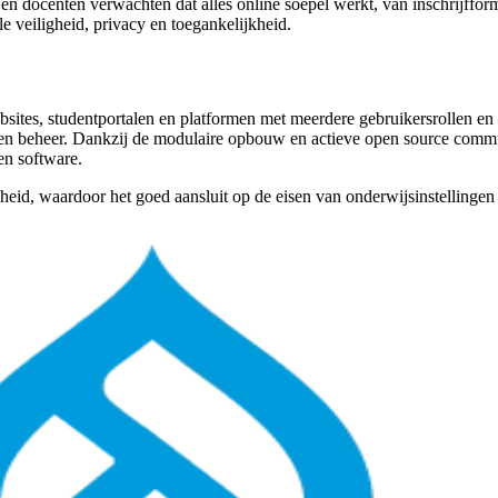
 en docenten verwachten dat alles online soepel werkt, van inschrijffor
le veiligheid, privacy en toegankelijkheid.
ebsites, studentportalen en platformen met meerdere gebruikersrollen 
atie en beheer. Dankzij de modulaire opbouw en actieve open source com
ten software.
igheid, waardoor het goed aansluit op de eisen van onderwijsinstellin