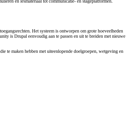
mulieren en lesmateriaal tot communicatie- en stageplatformen.
en toegangsrechten. Het systeem is ontworpen om grote hoeveelheden
munity is Drupal eenvoudig aan te passen en uit te breiden met nieuwe
gen die te maken hebben met uiteenlopende doelgroepen, wetgeving en