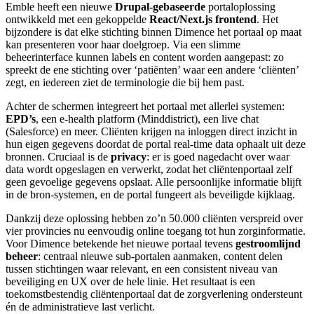
Emble heeft een nieuwe
Drupal-gebaseerde
portaloplossing
ontwikkeld met een gekoppelde
React/Next.js frontend
. Het
bijzondere is dat elke stichting binnen Dimence het portaal op maat
kan presenteren voor haar doelgroep. Via een slimme
beheerinterface kunnen labels en content worden aangepast: zo
spreekt de ene stichting over ‘patiënten’ waar een andere ‘cliënten’
zegt, en iedereen ziet de terminologie die bij hem past.
Achter de schermen integreert het portaal met allerlei systemen:
EPD’s
, een e-health platform (Minddistrict), een live chat
(Salesforce) en meer. Cliënten krijgen na inloggen direct inzicht in
hun eigen gegevens doordat de portal real-time data ophaalt uit deze
bronnen. Cruciaal is de
privacy
: er is goed nagedacht over waar
data wordt opgeslagen en verwerkt, zodat het cliëntenportaal zelf
geen gevoelige gegevens opslaat. Alle persoonlijke informatie blijft
in de bron-systemen, en de portal fungeert als beveiligde kijklaag.
Dankzij deze oplossing hebben zo’n 50.000 cliënten verspreid over
vier provincies nu eenvoudig online toegang tot hun zorginformatie.
Voor Dimence betekende het nieuwe portaal tevens
gestroomlijnd
beheer
: centraal nieuwe sub-portalen aanmaken, content delen
tussen stichtingen waar relevant, en een consistent niveau van
beveiliging en UX over de hele linie. Het resultaat is een
toekomstbestendig cliëntenportaal dat de zorgverlening ondersteunt
én de administratieve last verlicht.