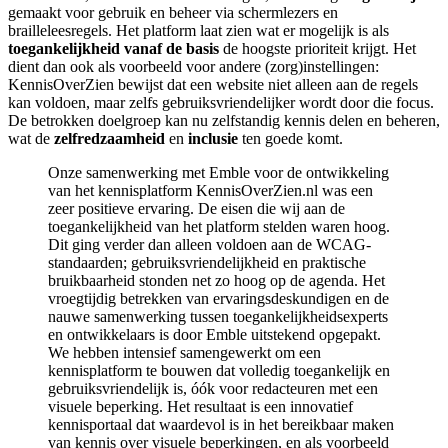
gemaakt voor gebruik en beheer via schermlezers en
brailleleesregels. Het platform laat zien wat er mogelijk is als
toegankelijkheid vanaf de basis
de hoogste prioriteit krijgt. Het
dient dan ook als voorbeeld voor andere (zorg)instellingen:
KennisOverZien bewijst dat een website niet alleen aan de regels
kan voldoen, maar zelfs gebruiksvriendelijker wordt door die focus.
De betrokken doelgroep kan nu zelfstandig kennis delen en beheren,
wat de
zelfredzaamheid
en
inclusie
ten goede komt.
Onze samenwerking met Emble voor de ontwikkeling
van het kennisplatform KennisOverZien.nl was een
zeer positieve ervaring. De eisen die wij aan de
toegankelijkheid van het platform stelden waren hoog.
Dit ging verder dan alleen voldoen aan de WCAG-
standaarden; gebruiksvriendelijkheid en praktische
bruikbaarheid stonden net zo hoog op de agenda. Het
vroegtijdig betrekken van ervaringsdeskundigen en de
nauwe samenwerking tussen toegankelijkheidsexperts
en ontwikkelaars is door Emble uitstekend opgepakt.
We hebben intensief samengewerkt om een
kennisplatform te bouwen dat volledig toegankelijk en
gebruiksvriendelijk is, óók voor redacteuren met een
visuele beperking. Het resultaat is een innovatief
kennisportaal dat waardevol is in het bereikbaar maken
van kennis over visuele beperkingen, en als voorbeeld