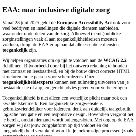
EAA: naar inclusieve digitale zorg
Vanaf 28 juni 2025 geldt de
European Accessibility Act
ook voor
veel bedrijven en instellingen die digitale diensten aanbieden,
waaronder onderdelen van de zorg. Alhoewel (semi-)publieke
zorginstellingen vaak al aan toegankelijkheidseisen moesten
voldoen, dringt de EAA er op aan dat alle essentiële diensten
toegankelijk
zijn.
Wij helpen organisaties om op tijd te voldoen aan de
WCAG 2.2
-
richtlijnen. Bijvoorbeeld door bij het ontwerp rekening te houden
met contrast en leesbaarheid, en bij de bouw direct correcte HTML-
structuren toe te passen voor schermlezers. Onze
toegankelijkheidsexperts
kunnen een nulmeting uitvoeren van je
bestaande site of app, en gericht advies geven voor verbeteringen.
Toegankelijkheid is niet alleen een wettelijke plicht maar ook een
kwaliteitskenmerk. Een toegankelijke zorgwebsite is
gebruiksvriendelijker voor iedereen, denk aan duidelijk taalgebruik,
logische navigatie en een responsive design. Bovendien vergroot het
je bereik, omdat niemand wordt buitengesloten. Met oog op de EAA
zorgen wij dat jouw zorgplatform op tijd voldoet én dat
toegankelijkheid verankerd wordt in je toekomstige processen (zoals