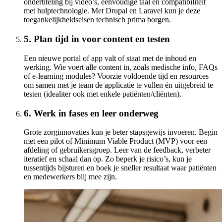
ondertiteling bij video’s, eenvoudige taal en compatibiliteit
met hulptechnologie. Met Drupal en Laravel kun je deze
toegankelijkheidseisen technisch prima borgen.
5. Plan tijd in voor content en testen
Een nieuwe portal of app valt of staat met de inhoud en
werking. Wie voert alle content in, zoals medische info, FAQs
of e-learning modules? Voorzie voldoende tijd en resources
om samen met je team de applicatie te vullen én uitgebreid te
testen (idealiter ook met enkele patiënten/cliënten).
6. Werk in fases en leer onderweg
Grote zorginnovaties kun je beter stapsgewijs invoeren. Begin
met een pilot of Minimum Viable Product (MVP) voor een
afdeling of gebruikersgroep. Leer van de feedback, verbeter
iteratief en schaal dan op. Zo beperk je risico’s, kun je
tussentijds bijsturen en boek je sneller resultaat waar patiënten
en medewerkers blij mee zijn.