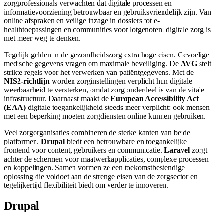
zorgprofessionals verwachten dat digitale processen en
informatievoorziening betrouwbaar en gebruiksvriendelijk zijn. Van
online afspraken en veilige inzage in dossiers tot e-
healthtoepassingen en communities voor lotgenoten: digitale zorg is
niet meer weg te denken.
Tegelijk gelden in de gezondheidszorg extra hoge eisen. Gevoelige
medische gegevens vragen om maximale beveiliging. De
AVG
stelt
strikte regels voor het verwerken van patiëntgegevens. Met de
NIS2-richtlijn
worden zorginstellingen verplicht hun digitale
weerbaarheid te versterken, omdat zorg onderdeel is van de vitale
infrastructuur. Daarnaast maakt de
European Accessibility Act
(EAA)
digitale toegankelijkheid steeds meer verplicht: ook mensen
met een beperking moeten zorgdiensten online kunnen gebruiken.
Veel zorgorganisaties combineren de sterke kanten van beide
platformen.
Drupal
biedt een betrouwbare en toegankelijke
frontend voor content, gebruikers en communicatie.
Laravel
zorgt
achter de schermen voor maatwerkapplicaties, complexe processen
en koppelingen. Samen vormen ze een toekomstbestendige
oplossing die voldoet aan de strenge eisen van de zorgsector en
tegelijkertijd flexibiliteit biedt om verder te innoveren.
Drupal