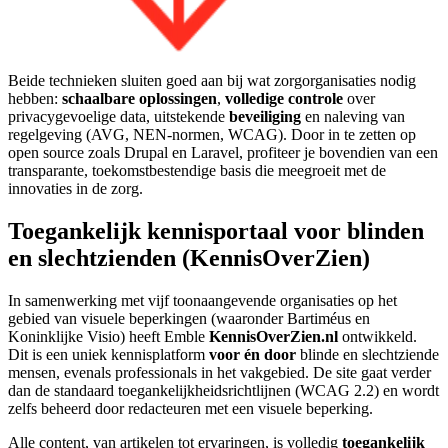
Beide technieken sluiten goed aan bij wat zorgorganisaties nodig
hebben:
schaalbare oplossingen
,
volledige controle
over
privacygevoelige data, uitstekende
beveiliging
en naleving van
regelgeving (AVG, NEN-normen, WCAG). Door in te zetten op
open source zoals Drupal en Laravel, profiteer je bovendien van een
transparante, toekomstbestendige basis die meegroeit met de
innovaties in de zorg.
Toegankelijk kennisportaal voor blinden
en slechtzienden (KennisOverZien)
In samenwerking met vijf toonaangevende organisaties op het
gebied van visuele beperkingen (waaronder Bartiméus en
Koninklijke Visio) heeft Emble
KennisOverZien.nl
ontwikkeld.
Dit is een uniek kennisplatform
voor én door
blinde en slechtziende
mensen, evenals professionals in het vakgebied. De site gaat verder
dan de standaard toegankelijkheidsrichtlijnen (WCAG 2.2) en wordt
zelfs beheerd door redacteuren met een visuele beperking.
Alle content, van artikelen tot ervaringen, is volledig
toegankelijk