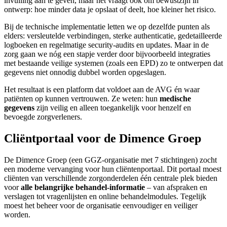
invulling aan te geven, maar het vraagt ook om bewustzijn in
ontwerp: hoe minder data je opslaat of deelt, hoe kleiner het risico.
Bij de technische implementatie letten we op dezelfde punten als
elders: versleutelde verbindingen, sterke authenticatie, gedetailleerde
logboeken en regelmatige security-audits en updates. Maar in de
zorg gaan we nóg een stapje verder door bijvoorbeeld integraties
met bestaande veilige systemen (zoals een EPD) zo te ontwerpen dat
gegevens niet onnodig dubbel worden opgeslagen.
Het resultaat is een platform dat voldoet aan de AVG én waar
patiënten op kunnen vertrouwen. Ze weten: hun
medische
gegevens
zijn veilig en alleen toegankelijk voor henzelf en
bevoegde zorgverleners.
Cliëntportaal voor de Dimence Groep
De Dimence Groep (een GGZ-organisatie met 7 stichtingen) zocht
een moderne vervanging voor hun cliëntenportaal. Dit portaal moest
cliënten van verschillende zorgonderdelen één centrale plek bieden
voor
alle belangrijke behandel-informatie
– van afspraken en
verslagen tot vragenlijsten en online behandelmodules. Tegelijk
moest het beheer voor de organisatie eenvoudiger en veiliger
worden.