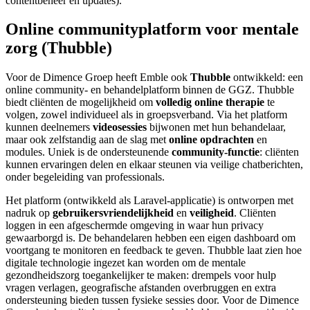
contentbeheer en updates).
Online communityplatform voor mentale
zorg (Thubble)
Voor de Dimence Groep heeft Emble ook
Thubble
ontwikkeld: een
online community- en behandelplatform binnen de GGZ. Thubble
biedt cliënten de mogelijkheid om
volledig online therapie
te
volgen, zowel individueel als in groepsverband. Via het platform
kunnen deelnemers
videosessies
bijwonen met hun behandelaar,
maar ook zelfstandig aan de slag met
online opdrachten
en
modules. Uniek is de ondersteunende
community-functie
: cliënten
kunnen ervaringen delen en elkaar steunen via veilige chatberichten,
onder begeleiding van professionals.
Het platform (ontwikkeld als Laravel-applicatie) is ontworpen met
nadruk op
gebruikersvriendelijkheid
en
veiligheid
. Cliënten
loggen in een afgeschermde omgeving in waar hun privacy
gewaarborgd is. De behandelaren hebben een eigen dashboard om
voortgang te monitoren en feedback te geven. Thubble laat zien hoe
digitale technologie ingezet kan worden om de mentale
gezondheidszorg toegankelijker te maken: drempels voor hulp
vragen verlagen, geografische afstanden overbruggen en extra
ondersteuning bieden tussen fysieke sessies door. Voor de Dimence