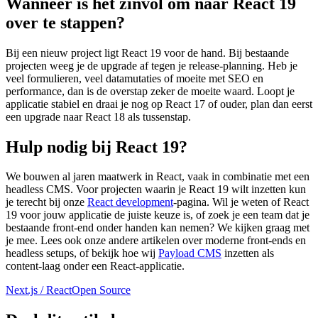
Wanneer is het zinvol om naar React 19
over te stappen?
Bij een nieuw project ligt React 19 voor de hand. Bij bestaande
projecten weeg je de upgrade af tegen je release-planning. Heb je
veel formulieren, veel datamutaties of moeite met SEO en
performance, dan is de overstap zeker de moeite waard. Loopt je
applicatie stabiel en draai je nog op React 17 of ouder, plan dan eerst
een upgrade naar React 18 als tussenstap.
Hulp nodig bij React 19?
We bouwen al jaren maatwerk in React, vaak in combinatie met een
headless CMS. Voor projecten waarin je React 19 wilt inzetten kun
je terecht bij onze
React development
-pagina. Wil je weten of React
19 voor jouw applicatie de juiste keuze is, of zoek je een team dat je
bestaande front-end onder handen kan nemen? We kijken graag met
je mee. Lees ook onze andere artikelen over moderne front-ends en
headless setups, of bekijk hoe wij
Payload CMS
inzetten als
content-laag onder een React-applicatie.
Next.js / React
Open Source