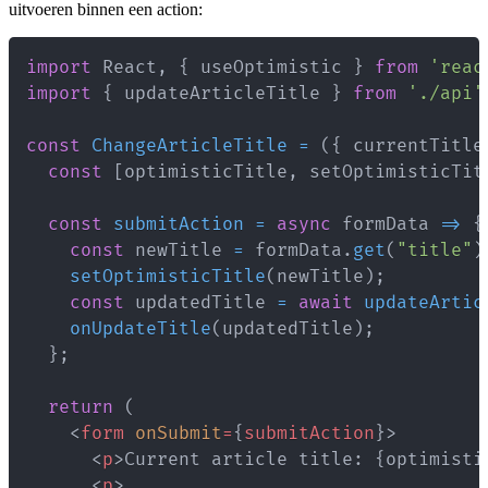
uitvoeren binnen een action:
import
React
,
{
 useOptimistic 
}
from
'reac
import
{
 updateArticleTitle 
}
from
'./api'
const
ChangeArticleTitle
=
(
{
 currentTitle
const
[
optimisticTitle
,
 setOptimisticTit
const
submitAction
=
async
formData
=>
{
const
 newTitle 
=
 formData
.
get
(
"title"
)
setOptimisticTitle
(
newTitle
)
;
const
 updatedTitle 
=
await
updateArtic
onUpdateTitle
(
updatedTitle
)
;
}
;
return
(
<
form
onSubmit
=
{
submitAction
}
>
<
p
>
Current article title: 
{
optimisti
<
p
>