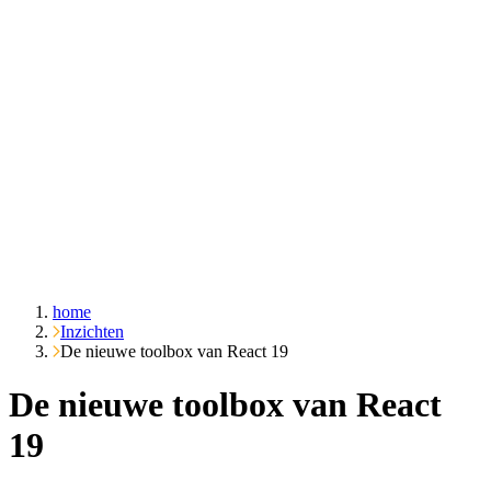
Over ons
Cases
Inzichten
Contact
Vraag het Emble
home
Inzichten
De nieuwe toolbox van React 19
De nieuwe toolbox van React
19