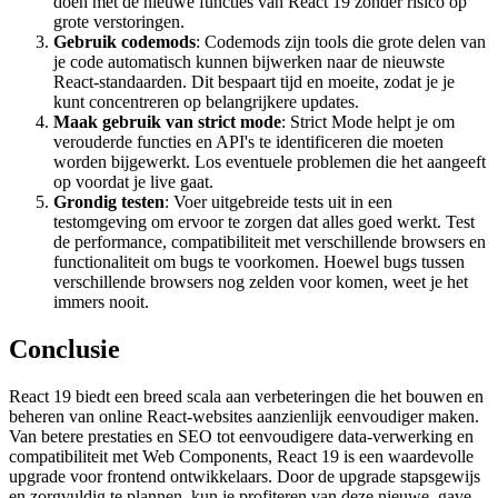
doen met de nieuwe functies van React 19 zonder risico op
grote verstoringen.
Gebruik codemods
: Codemods zijn tools die grote delen van
je code automatisch kunnen bijwerken naar de nieuwste
React-standaarden. Dit bespaart tijd en moeite, zodat je je
kunt concentreren op belangrijkere updates.
Maak gebruik van strict mode
: Strict Mode helpt je om
verouderde functies en API's te identificeren die moeten
worden bijgewerkt. Los eventuele problemen die het aangeeft
op voordat je live gaat.
Grondig testen
: Voer uitgebreide tests uit in een
testomgeving om ervoor te zorgen dat alles goed werkt. Test
de performance, compatibiliteit met verschillende browsers en
functionaliteit om bugs te voorkomen. Hoewel bugs tussen
verschillende browsers nog zelden voor komen, weet je het
immers nooit.
Conclusie
React 19 biedt een breed scala aan verbeteringen die het bouwen en
beheren van online React-websites aanzienlijk eenvoudiger maken.
Van betere prestaties en SEO tot eenvoudigere data-verwerking en
compatibiliteit met Web Components, React 19 is een waardevolle
upgrade voor frontend ontwikkelaars. Door de upgrade stapsgewijs
en zorgvuldig te plannen, kun je profiteren van deze nieuwe, gave