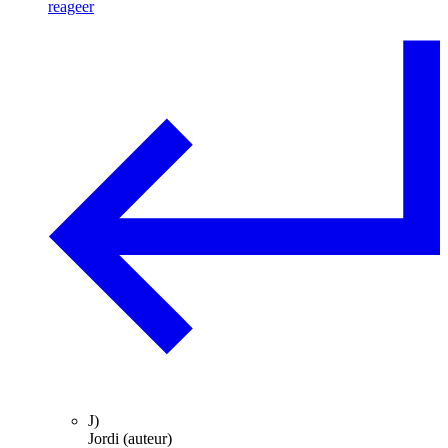
reageer
J)
Jordi (auteur)