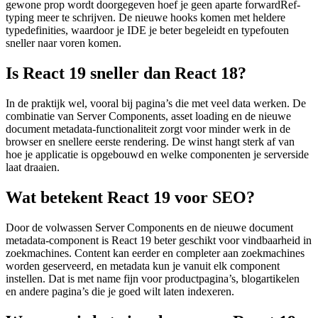
gewone prop wordt doorgegeven hoef je geen aparte forwardRef-
typing meer te schrijven. De nieuwe hooks komen met heldere
typedefinities, waardoor je IDE je beter begeleidt en typefouten
sneller naar voren komen.
Is React 19 sneller dan React 18?
In de praktijk wel, vooral bij pagina’s die met veel data werken. De
combinatie van Server Components, asset loading en de nieuwe
document metadata-functionaliteit zorgt voor minder werk in de
browser en snellere eerste rendering. De winst hangt sterk af van
hoe je applicatie is opgebouwd en welke componenten je serverside
laat draaien.
Wat betekent React 19 voor SEO?
Door de volwassen Server Components en de nieuwe document
metadata-component is React 19 beter geschikt voor vindbaarheid in
zoekmachines. Content kan eerder en completer aan zoekmachines
worden geserveerd, en metadata kun je vanuit elk component
instellen. Dat is met name fijn voor productpagina’s, blogartikelen
en andere pagina’s die je goed wilt laten indexeren.