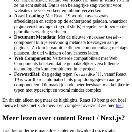
ze nu echt stabiel. Dat is een belangrijke stap vooruit voor
websites die veel verkeer en inhoud verwerken.
Asset Loading:
Met React 19 worden assets zoals
afbeeldingen en scripts op de achtergrond geladen, waardoor
paginaverschuivingen (layout shifts) soepeler verlopen en de
gebruikerservaring verbetert.
Document Metadata:
Met de nieuwe
-
<DocumentHead>
component kun je eenvoudig metadata toevoegen aan je
pagina's. Zo kun je vanuit je diepere componentlaag metatags
plaatsen, de titel wijzigen of stylesheets laden.
Web Components:
Verbeterde compatibiliteit met Web
Components betekent dat je gemakkelijker verschillende
technologieën kunt combineren in je project.
ForwardRef
: Zeg gedag tegen
, vanaf React
forwardRef()
19 is wordt
automatisch als prop doorgegeven aan je
ref
componenten. Dit maakt je code beter leesbaar, makkelijker te
typen met typescript en vooral minder complex.
En dit zijn alleen nog maar de highlights. React 19 brengt een boel
nieuwe hooks met zich mee. Een compleet overzicht zie hier
hier
.
Meer lezen over content React / Next.js?
Laat hieronder je e-mailadres achter en download onze gratis