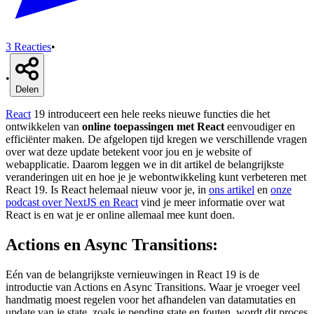
3
Reacties
•
•
Delen
React
19 introduceert een hele reeks nieuwe functies die het
ontwikkelen van
online toepassingen met React
eenvoudiger en
efficiënter maken. De afgelopen tijd kregen we verschillende vragen
over wat deze update betekent voor jou en je website of
webapplicatie. Daarom leggen we in dit artikel de belangrijkste
veranderingen uit en hoe je je webontwikkeling kunt verbeteren met
React 19. Is React helemaal nieuw voor je, in
ons artikel
en
onze
podcast over NextJS en React
vind je meer informatie over wat
React is en wat je er online allemaal mee kunt doen.
Actions en Async Transitions:
Eén van de belangrijkste vernieuwingen in React 19 is de
introductie van Actions en Async Transitions. Waar je vroeger veel
handmatig moest regelen voor het afhandelen van datamutaties en
update van je state, zoals je pending state en fouten, wordt dit proces