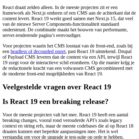
React draait zelden alleen. In de meeste projecten zit er een
framework als Next.js omheen of een CMS aan de achterkant dat de
content levert. React 19 werkt goed samen met Next.js 15, dat veel
van de nieuwe Server Components-functionaliteit standaard
ondersteunt. De combinatie maakt het bouwen van performante,
server-renderende pagina’s eenvoudiger.
Voor projecten waarin het CMS losstaat van de front-end, zoals bij
een
headless of decoupled opzet
, past React 19 uitstekend. Drupal
of Payload CMS leveren dan de content via een API, terwijl React
19 zorgt voor de interactieve schil eromheen. Op die manier krijg je
de redactionele kracht van een volwassen CMS gecombineerd met
de moderne front-end mogelijkheden van React 19.
Veelgestelde vragen over React 19
Is React 19 een breaking release?
Voor de meeste projecten valt het mee. React 19 heeft een aantal
breaking changes, vooral rond verouderde API’s zoals legacy
context en string refs, maar de meeste codebases die al op React 18
draaien kunnen met beperkte aanpassingen mee. Het is wel
verstandig om voor de upgrade je test-suite op orde te hebben.