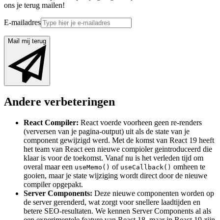
ons je terug mailen!
E-mailadres
Mail mij terug
Andere verbeteringen
React Compiler:
React voerde voorheen geen re-renders
(verversen van je pagina-output) uit als de state van je
component gewijzigd werd. Met de komst van React 19 heeft
het team van React een nieuwe compioler geintroduceerd die
klaar is voor de toekomst. Vanaf nu is het verleden tijd om
overal maar een
of
omheen te
useMemo()
useCallback()
gooien, maar je state wijziging wordt direct door de nieuwe
compiler opgepakt.
Server Components:
Deze nieuwe componenten worden op
de server gerenderd, wat zorgt voor snellere laadtijden en
betere SEO-resultaten. We kennen Server Components al als
een experimentele feature van React 18, maar in React 19 zijn