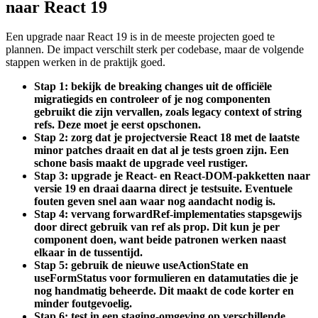
naar React 19
Een upgrade naar React 19 is in de meeste projecten goed te
plannen. De impact verschilt sterk per codebase, maar de volgende
stappen werken in de praktijk goed.
Stap 1: bekijk de breaking changes uit de officiële
migratiegids en controleer of je nog componenten
gebruikt die zijn vervallen, zoals legacy context of string
refs. Deze moet je eerst opschonen.
Stap 2: zorg dat je projectversie React 18 met de laatste
minor patches draait en dat al je tests groen zijn. Een
schone basis maakt de upgrade veel rustiger.
Stap 3: upgrade je React- en React-DOM-pakketten naar
versie 19 en draai daarna direct je testsuite. Eventuele
fouten geven snel aan waar nog aandacht nodig is.
Stap 4: vervang forwardRef-implementaties stapsgewijs
door direct gebruik van ref als prop. Dit kun je per
component doen, want beide patronen werken naast
elkaar in de tussentijd.
Stap 5: gebruik de nieuwe useActionState en
useFormStatus voor formulieren en datamutaties die je
nog handmatig beheerde. Dit maakt de code korter en
minder foutgevoelig.
Stap 6: test in een staging-omgeving op verschillende