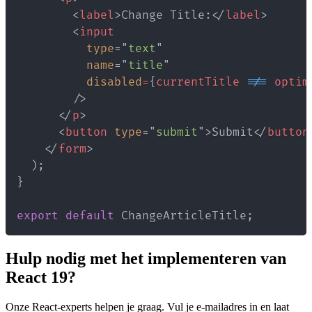
<
label
>
Change Title:
</
label
>
<
input
type
=
"
text
"
name
=
"
title
"
disabled
=
{
currentTitle 
!==
 optim
/>
</
p
>
<
button
type
=
"
submit
"
>
Submit
</
button
</
form
>
)
;
}
export
default
ChangeArticleTitle
;
Hulp nodig met het implementeren van
React 19?
Onze React-experts helpen je graag. Vul je e-mailadres in en laat