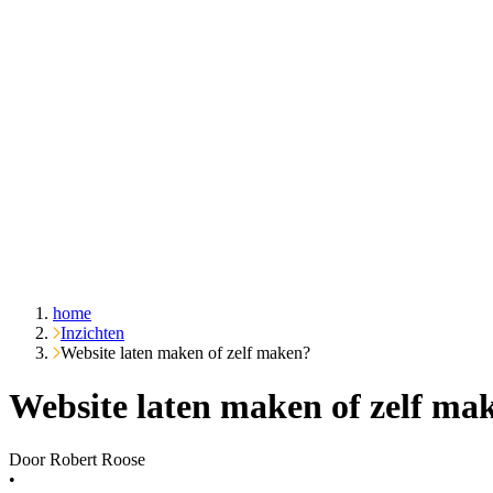
Over ons
Cases
Inzichten
Contact
Vraag het Emble
home
Inzichten
Website laten maken of zelf maken?
Website laten maken of zelf ma
Door
Robert Roose
•