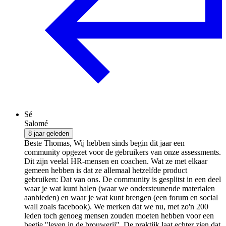
Sé
Salomé
8 jaar geleden
Beste Thomas, Wij hebben sinds begin dit jaar een
community opgezet voor de gebruikers van onze assessments.
Dit zijn veelal HR-mensen en coachen. Wat ze met elkaar
gemeen hebben is dat ze allemaal hetzelfde product
gebruiken: Dat van ons. De community is gesplitst in een deel
waar je wat kunt halen (waar we ondersteunende materialen
aanbieden) en waar je wat kunt brengen (een forum en social
wall zoals facebook). We merken dat we nu, met zo'n 200
leden toch genoeg mensen zouden moeten hebben voor een
beetje "leven in de brouwerij". De praktijk laat echter zien dat