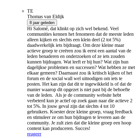
TE
Thomas van Eldijk
8 jaar geleden
Hi Salomé, dat klinkt op zich wel bekend. Veel
communities kennen het fenomeen dat de meeste leden
alleen kijken en slechts een klein deel (2 tot 5%)
daadwerkelijk iets bijdraagt. Om deze kleine maar
actieve groep te creëren zou ik eerst een aantal van de
leden benaderen en onderzoeken of ze iets zouden
kunnen bijdragen. Wat leeft er bij hun? Wat zijn hun
dagelijkse problemen en successen? Wat hebben ze met
elkaar gemeen? Daarnaast zou ik kritisch kijken of het
forum en de social wall wel uitnodigen om iets te
posten. Het kan zijn dat dit te ingewikkeld is of dat de
manier waarop dit opgezet is niet past bij de behoefte
van de leden. Als je de community website hebt
verbeterd kun je actief op zoek gaan naar die actieve 2
tot 5%. In jouw geval zijn dat slechts 4 tot 10
gebruikers. Koester deze kleine groep, vraag feedback
en stimuleer ze om hun bijdragen te leveren aan de
community. Je zult zien dat die kleine groep een hoop
content kan produceren. Succes!
reageer