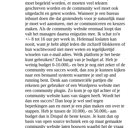
moet begeleid worden, er moeten veel teksten
geschreven worden en de community wel moet ook
uitgedacht en getest worden. Wanneer je een bureau
inhuurt doen die dat grotendeels voor je natuurlijk maar
je moet wel aansturen, met ze communiceren en keuzes
maken. Als de community website eenmaal loopt dan
valt het managen daarna enigszins mee. Ik schat zo'n
+/- 8 tot 16 uur per week in. Helemaal loslaten kan
nooit, want je hebt altijd leden die zichzelf blokkeren of
hun wachtwoord niet meer weten en tegelijkertijd
wisselen van e-mail adres. Welk platform je het beste
kunt gebruiken? Dat hangt van je budget af. Heb je
weinig budget 0-10.000,- en ben je nog niet zeker of de
community een succes wordt, dan zou je kunnen kijken
naar een bestaand systeem waarmee je snel up and
running bent. Denk aan commerciële partijen die
rekenen per gebruiker of een Wordpress website met
een community plugin. Zo kom je op tijd achter of je
community website kans van slagen heeft. Wordt het
dan een succes? Dan loop je wel snel tegen
beperkingen aan en moet je een plan maken om over te
stappen. Heb je tussen de 10.000,- en 50.000,- aan
budget dan is Drupal de beste keuze. Je kunt dan op
basis van open source techniek een op maat gemaakte
community website laten bouwen waarbij het de vraag