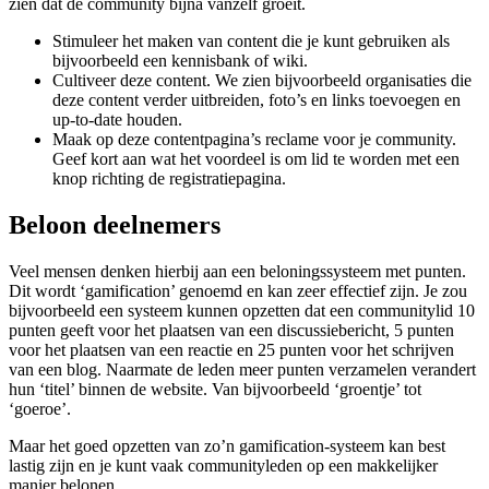
zien dat de community bijna vanzelf groeit.
Stimuleer het maken van content die je kunt gebruiken als
bijvoorbeeld een kennisbank of wiki.
Cultiveer deze content. We zien bijvoorbeeld organisaties die
deze content verder uitbreiden, foto’s en links toevoegen en
up-to-date houden.
Maak op deze contentpagina’s reclame voor je community.
Geef kort aan wat het voordeel is om lid te worden met een
knop richting de registratiepagina.
Beloon deelnemers
Veel mensen denken hierbij aan een beloningssysteem met punten.
Dit wordt ‘gamification’ genoemd en kan zeer effectief zijn. Je zou
bijvoorbeeld een systeem kunnen opzetten dat een communitylid 10
punten geeft voor het plaatsen van een discussiebericht, 5 punten
voor het plaatsen van een reactie en 25 punten voor het schrijven
van een blog. Naarmate de leden meer punten verzamelen verandert
hun ‘titel’ binnen de website. Van bijvoorbeeld ‘groentje’ tot
‘goeroe’.
Maar het goed opzetten van zo’n gamification-systeem kan best
lastig zijn en je kunt vaak communityleden op een makkelijker
manier belonen.