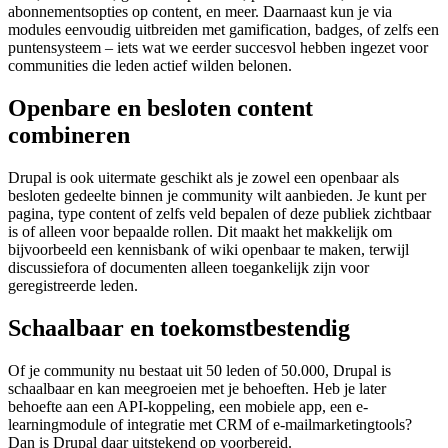
abonnementsopties op content, en meer. Daarnaast kun je via
modules eenvoudig uitbreiden met gamification, badges, of zelfs een
puntensysteem – iets wat we eerder succesvol hebben ingezet voor
communities die leden actief wilden belonen.
Openbare en besloten content
combineren
Drupal is ook uitermate geschikt als je zowel een openbaar als
besloten gedeelte binnen je community wilt aanbieden. Je kunt per
pagina, type content of zelfs veld bepalen of deze publiek zichtbaar
is of alleen voor bepaalde rollen. Dit maakt het makkelijk om
bijvoorbeeld een kennisbank of wiki openbaar te maken, terwijl
discussiefora of documenten alleen toegankelijk zijn voor
geregistreerde leden.
Schaalbaar en toekomstbestendig
Of je community nu bestaat uit 50 leden of 50.000, Drupal is
schaalbaar en kan meegroeien met je behoeften. Heb je later
behoefte aan een API-koppeling, een mobiele app, een e-
learningmodule of integratie met CRM of e-mailmarketingtools?
Dan is Drupal daar uitstekend op voorbereid.