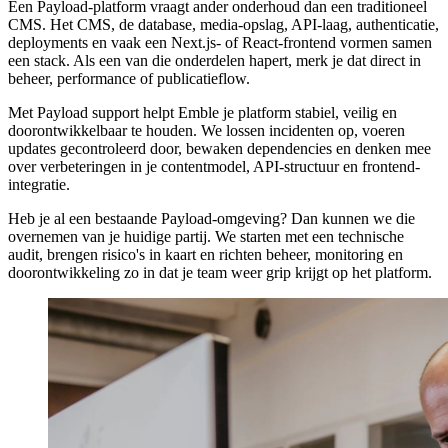
Een Payload-platform vraagt ander onderhoud dan een traditioneel
CMS. Het CMS, de database, media-opslag, API-laag, authenticatie,
deployments en vaak een Next.js- of React-frontend vormen samen
een stack. Als een van die onderdelen hapert, merk je dat direct in
beheer, performance of publicatieflow.
Met Payload support helpt Emble je platform stabiel, veilig en
doorontwikkelbaar te houden. We lossen incidenten op, voeren
updates gecontroleerd door, bewaken dependencies en denken mee
over verbeteringen in je contentmodel, API-structuur en frontend-
integratie.
Heb je al een bestaande Payload-omgeving? Dan kunnen we die
overnemen van je huidige partij. We starten met een technische
audit, brengen risico's in kaart en richten beheer, monitoring en
doorontwikkeling zo in dat je team weer grip krijgt op het platform.