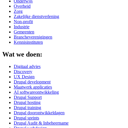
Onderwijs
Overheid
Zorg
Zakelijke dienstverlening
Non-profit
Industrie
Gemeenten
Brancheverenigingen
Kennisinstituten
Wat we doen:
Digitaal advies
Discovery
UX Design
Drupal development
Maatwerk applicaties
AI softwareontwikkeling
Drupal Support
Drupal hosting
Drupal training
Drupal doorontwikkeldagen
Drupal sprints
Drupal Audit & Inbeheername