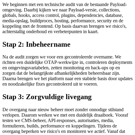
We beginnen met een technische audit van de bestaande Payload-
omgeving. Daarbij kijken we naar Payload-versie, collections,
globals, hooks, access control, plugins, dependencies, database,
media-opslag, buildproces, hosting, performance, security en de
koppeling met de frontend. Op basis daarvan brengen we risico's,
achterstallig onderhoud en verbeterpunten in kaart.
Stap 2: Inbeheername
Na de audit zorgen we voor een gecontroleerde overname. We
richten een duidelijke OTAP-werkwijze in, controleren deployments
en omgevingsvariabelen, zetten monitoring en back-ups op en
zorgen dat de belangrijkste afhankelijkheden beheersbaar zijn.
Daarna brengen we het platform naar een stabiele basis door updates
en noodzakelijke fixes gecontroleerd uit te voeren.
Stap 3: Zorgvuldige livegang
De overgang naar nieuw beheer moet zonder onnodige stilstand
verlopen. Daarom werken we met een duidelijk draaiboek. Vooraf
testen we CMS-beheer, API-responses, autorisaties, media,
formulieren, builds, performance en koppelingen. Tijdens de
overgang beperken we risico's en monitoren we actief. Vanaf dat