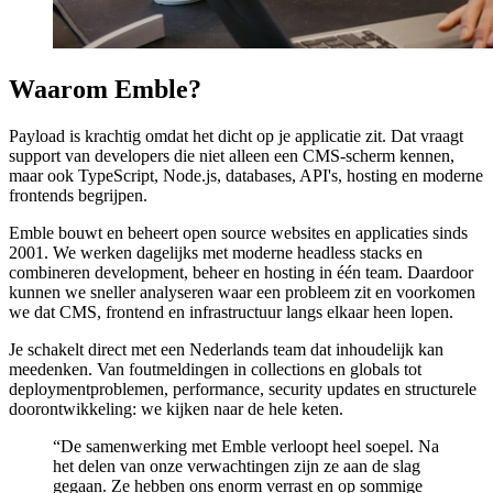
Waarom Emble?
Payload is krachtig omdat het dicht op je applicatie zit. Dat vraagt
support van developers die niet alleen een CMS-scherm kennen,
maar ook TypeScript, Node.js, databases, API's, hosting en moderne
frontends begrijpen.
Emble bouwt en beheert open source websites en applicaties sinds
2001. We werken dagelijks met moderne headless stacks en
combineren development, beheer en hosting in één team. Daardoor
kunnen we sneller analyseren waar een probleem zit en voorkomen
we dat CMS, frontend en infrastructuur langs elkaar heen lopen.
Je schakelt direct met een Nederlands team dat inhoudelijk kan
meedenken. Van foutmeldingen in collections en globals tot
deploymentproblemen, performance, security updates en structurele
doorontwikkeling: we kijken naar de hele keten.
“De samenwerking met Emble verloopt heel soepel. Na
het delen van onze verwachtingen zijn ze aan de slag
gegaan. Ze hebben ons enorm verrast en op sommige