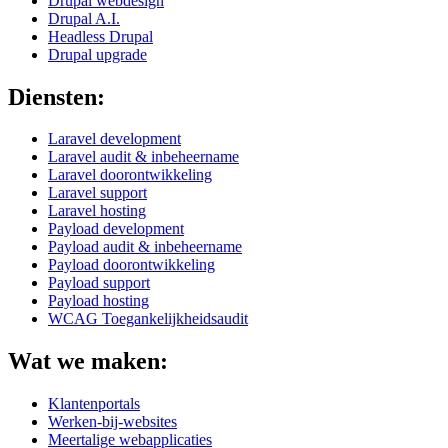
Drupal webdesign
Drupal A.I.
Headless Drupal
Drupal upgrade
Diensten:
Laravel development
Laravel audit & inbeheername
Laravel doorontwikkeling
Laravel support
Laravel hosting
Payload development
Payload audit & inbeheername
Payload doorontwikkeling
Payload support
Payload hosting
WCAG Toegankelijkheidsaudit
Wat we maken:
Klantenportals
Werken-bij-websites
Meertalige webapplicaties