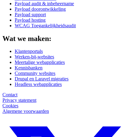
Payload audit & inbeheername
Payload doorontwikkeling
Payload support
Payload hosting
WCAG Toegankelijkheidsaudit
Wat we maken:
Klantenportals
Werken-bij-websites
Meertalige webapplicaties
Kennisbanken
Community websites
Drupal en Laravel migraties
Headless webapplicaties
Contact
Privacy statement
Cookies
Algemene voorwaarden