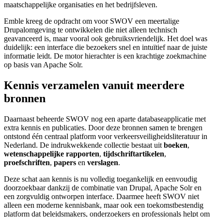
maatschappelijke organisaties en het bedrijfsleven.
Emble kreeg de opdracht om voor SWOV een meertalige
Drupalomgeving te ontwikkelen die niet alleen technisch
geavanceerd is, maar vooral ook gebruiksvriendelijk. Het doel was
duidelijk: een interface die bezoekers snel en intuïtief naar de juiste
informatie leidt. De motor hierachter is een krachtige zoekmachine
op basis van Apache Solr.
Kennis verzamelen vanuit meerdere
bronnen
Daarnaast beheerde SWOV nog een aparte databaseapplicatie met
extra kennis en publicaties. Door deze bronnen samen te brengen
ontstond één centraal platform voor verkeersveiligheidsliteratuur in
Nederland. De indrukwekkende collectie bestaat uit
boeken
,
wetenschappelijke rapporten
,
tijdschriftartikelen
,
proefschriften
,
papers
en
verslagen
.
Deze schat aan kennis is nu volledig toegankelijk en eenvoudig
doorzoekbaar dankzij de combinatie van Drupal, Apache Solr en
een zorgvuldig ontworpen interface. Daarmee heeft SWOV niet
alleen een moderne kennisbank, maar ook een toekomstbestendig
platform dat beleidsmakers, onderzoekers en professionals helpt om