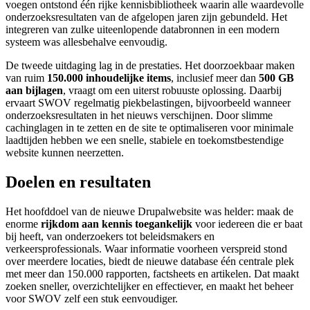
voegen ontstond één rijke kennisbibliotheek waarin alle waardevolle
onderzoeksresultaten van de afgelopen jaren zijn gebundeld. Het
integreren van zulke uiteenlopende databronnen in een modern
systeem was allesbehalve eenvoudig.
De tweede uitdaging lag in de prestaties. Het doorzoekbaar maken
van ruim
150.000 inhoudelijke items
, inclusief meer dan
500 GB
aan bijlagen
, vraagt om een uiterst robuuste oplossing. Daarbij
ervaart SWOV regelmatig piekbelastingen, bijvoorbeeld wanneer
onderzoeksresultaten in het nieuws verschijnen. Door slimme
cachinglagen in te zetten en de site te optimaliseren voor minimale
laadtijden hebben we een snelle, stabiele en toekomstbestendige
website kunnen neerzetten.
Doelen en resultaten
Het hoofddoel van de nieuwe Drupalwebsite was helder: maak de
enorme
rijkdom aan kennis toegankelijk
voor iedereen die er baat
bij heeft, van onderzoekers tot beleidsmakers en
verkeersprofessionals. Waar informatie voorheen verspreid stond
over meerdere locaties, biedt de nieuwe database één centrale plek
met meer dan 150.000 rapporten, factsheets en artikelen. Dat maakt
zoeken sneller, overzichtelijker en effectiever, en maakt het beheer
voor SWOV zelf een stuk eenvoudiger.