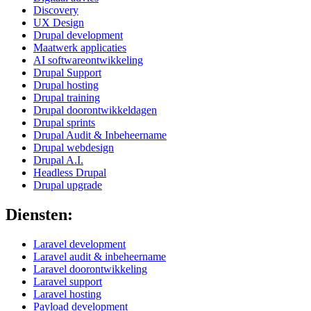
Discovery
UX Design
Drupal development
Maatwerk applicaties
AI softwareontwikkeling
Drupal Support
Drupal hosting
Drupal training
Drupal doorontwikkeldagen
Drupal sprints
Drupal Audit & Inbeheername
Drupal webdesign
Drupal A.I.
Headless Drupal
Drupal upgrade
Diensten:
Laravel development
Laravel audit & inbeheername
Laravel doorontwikkeling
Laravel support
Laravel hosting
Payload development