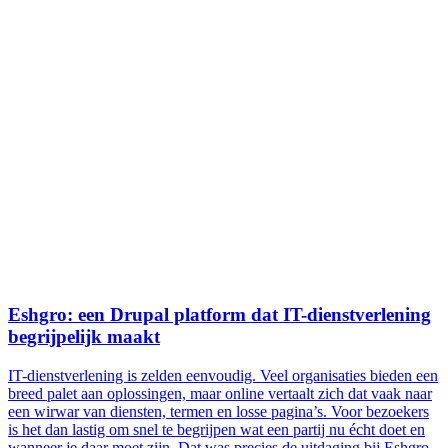
Eshgro: een Drupal platform dat IT-dienstverlening
begrijpelijk maakt
IT-dienstverlening is zelden eenvoudig. Veel organisaties bieden een
breed palet aan oplossingen, maar online vertaalt zich dat vaak naar
een wirwar van diensten, termen en losse pagina’s. Voor bezoekers
is het dan lastig om snel te begrijpen wat een partij nu écht doet en
wanneer je daar moet zijn. Dat was precies de uitdaging bij Eshgro.