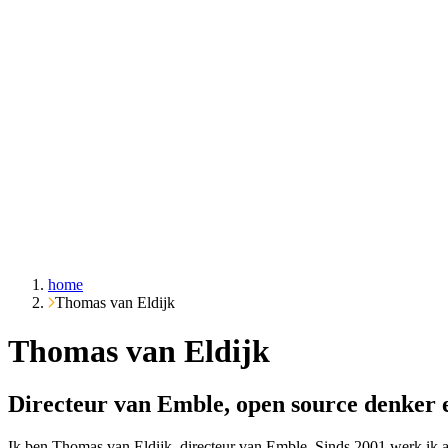
Over ons
Cases
Inzichten
Contact
Vraag het Emble
home
Thomas van Eldijk
Thomas van Eldijk
Directeur van Emble, open source denker e
Ik ben Thomas van Eldijk, directeur van Emble. Sinds 2001 werk ik aan