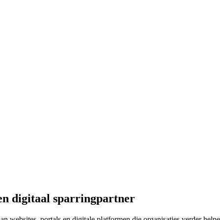
n digitaal sparringpartner
 websites, portals en digitale platformen die organisaties verder helpe