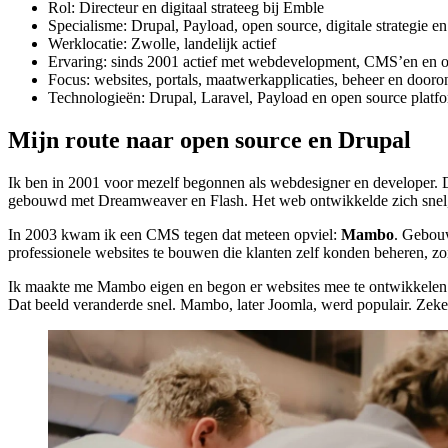
Rol: Directeur en digitaal strateeg bij Emble
Specialisme: Drupal, Payload, open source, digitale strategie e
Werklocatie: Zwolle, landelijk actief
Ervaring: sinds 2001 actief met webdevelopment, CMS’en en o
Focus: websites, portals, maatwerkapplicaties, beheer en door
Technologieën: Drupal, Laravel, Payload en open source platf
Mijn route naar open source en Drupal
Ik ben in 2001 voor mezelf begonnen als webdesigner en developer. 
gebouwd met Dreamweaver en Flash. Het web ontwikkelde zich snel, 
In 2003 kwam ik een CMS tegen dat meteen opviel:
Mambo
. Gebouw
professionele websites te bouwen die klanten zelf konden beheren, zond
Ik maakte me Mambo eigen en begon er websites mee te ontwikkelen. I
Dat beeld veranderde snel. Mambo, later Joomla, werd populair. Zeker